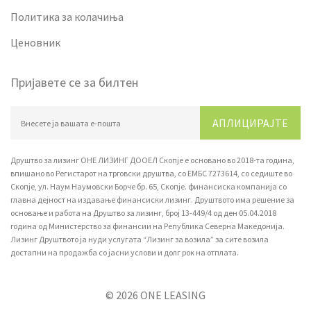
Политика за колачиња
Ценовник
Пријавете се за билтен
АПЛИЦИРАЈТЕ
Друштво за лизинг ОНЕ ЛИЗИНГ ДООЕЛ Скопје е основано во 2018-та година,
впишано вo Регистарот на трговски друштва, со ЕМБС 7273614, со седиште во
Скопје, ул. Наум Наумовски Борче бр. 65, Скопје. финансиска компанија со
главна дејност на издавање финансиски лизинг. Друштвото има решение за
основање и работа на Друштво за лизинг, број 13-449/4 од ден 05.04.2018
година од Министерство за финансии на Република Северна Македонија.
Лизинг Друштвото ја нуди услугата “Лизинг за возила” за сите возила
достапни на продажба со јасни услови и долг рок на отплата.
© 2026 ONE LEASING