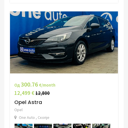
300.76
Од
€/month
12,499 €
12,800
Opel Astra
Opel
One Auto , Скопје