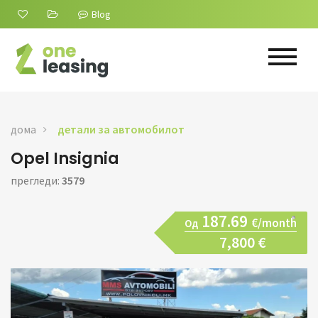
Blog
дома
детали за автомобилот
Opel Insignia
прегледи:
3579
187.69
€/month
Од
7,800 €