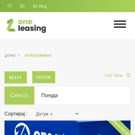
Blog
дома
огласување
List View
☰
FILTER
RESET
Сите
Понуда
(7)
Сортирај :
СПЕЦИЈАЛНА ПОНУД