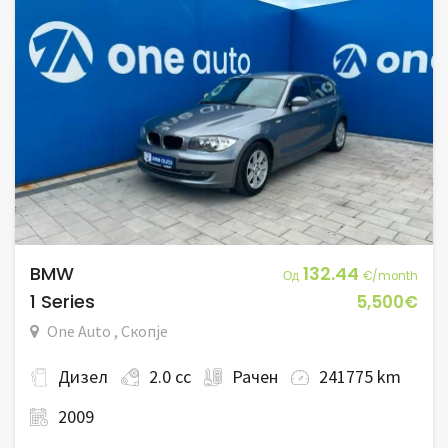
BMW
132.44
Од
€/month
1 Series
5,500€
One Auto , Скопје
Дизел
2.0 cc
Рачен
241775 km
2009