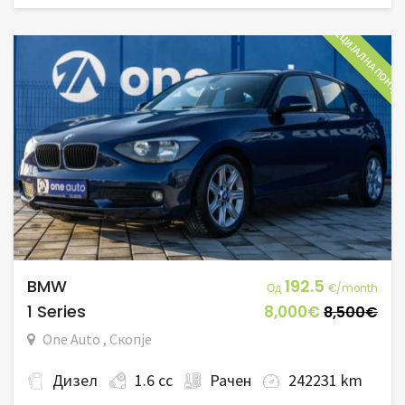
СПЕЦИЈАЛНА ПОНУД
BMW
192.5
Од
€/month
1 Series
8,000€
8,500€
One Auto , Скопје
Дизел
1.6 cc
Рачен
242231 km