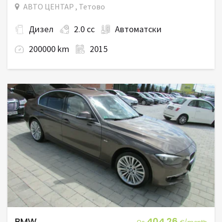
АВТО ЦЕНТАР , Тетово
Дизел
2.0 cc
Автоматски
200000 km
2015
BMW
404.26