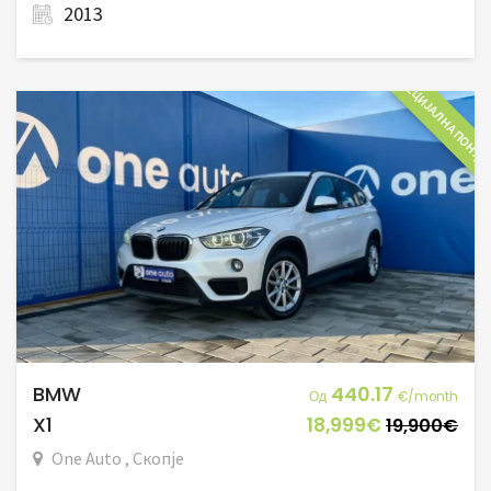
2013
СПЕЦИЈАЛНА ПОНУД
BMW
440.17
Од
€/month
X1
18,999€
19,900€
One Auto , Скопје