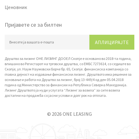
Ценовник
Пријавете се за билтен
АПЛИЦИРАЈТЕ
Друштво за лизинг ОНЕ ЛИЗИНГ ДООЕЛ Скопје е основано во 2018-та година,
впишано вo Регистарот на трговски друштва, со ЕМБС 7273614, со седиште во
Скопје, ул. Наум Наумовски Борче бр. 65, Скопје. финансиска компанија со
главна дејност на издавање финансиски лизинг. Друштвото има решение за
основање и работа на Друштво за лизинг, број 13-449/4 од ден 05.04.2018
година од Министерство за финансии на Република Северна Македонија.
Лизинг Друштвото ја нуди услугата “Лизинг за возила” за сите возила
достапни на продажба со јасни услови и долг рок на отплата.
© 2026 ONE LEASING