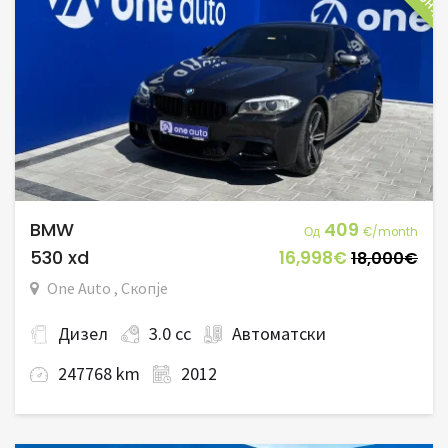
BMW
409
Од
€/month
530 xd
16,998€
18,000€
One Auto , Скопје
Дизел
3.0 cc
Автоматски
247768 km
2012