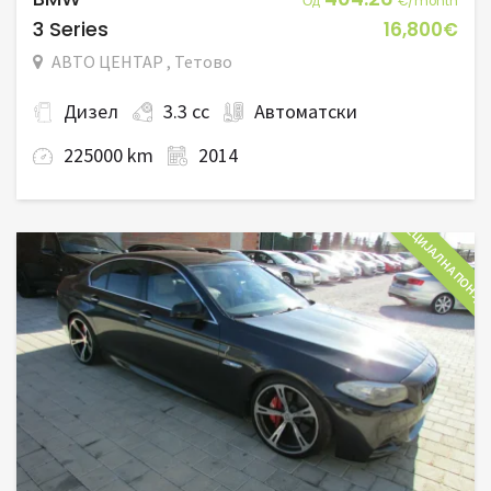
Од
€/month
3 Series
16,800€
АВТО ЦЕНТАР , Тетово
Дизел
3.3 cc
Автоматски
225000 km
2014
СПЕЦИЈАЛНА ПОНУД