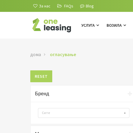
За нас
FAQs
Blog
УСЛУГА
ВОЗИЛА
дома
огласување
RESET
Бренд
Сите