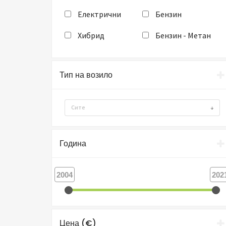
Електрични
Бензин
Хибрид
Бензин - Метан
Тип на возило
Сите
Година
2004
202
Цена (€)