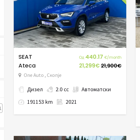
SEAT
440.17
Од
€/month
Ateca
21,299€
21,900€
One Auto , Скопје
Дизел
2.0 cc
Автоматски
191153 km
2021
1