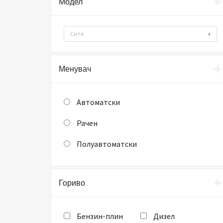
Модел
Сите
Менувач
Автоматски
Рачен
Полуавтоматски
Гориво
Бензин-плин
Дизел