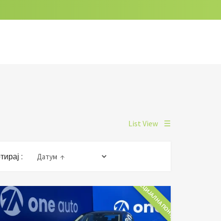
List View
☰
тирај :
СПЕЦИЈАЛНА ПОНУДА