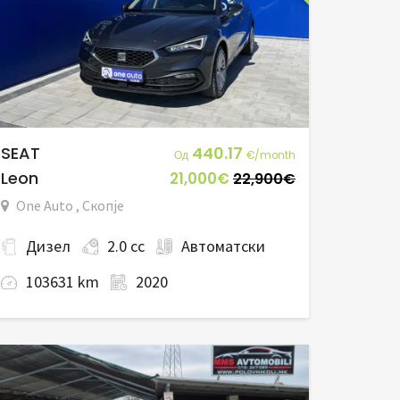
SEAT
440.17
Од
€/month
Leon
21,000€
22,900€
One Auto , Скопје
Дизел
2.0 cc
Автоматски
103631 km
2020