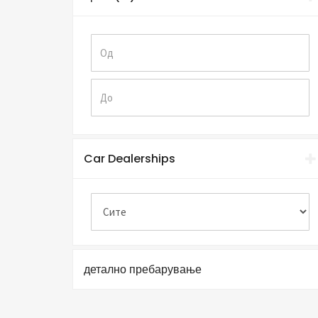
Car Dealerships
детално пребарување