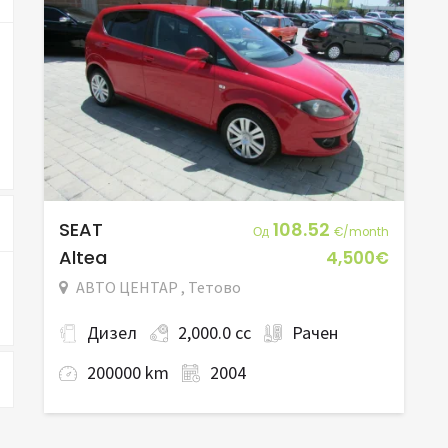
SEAT
108.52
Од
€/month
Altea
4,500€
АВТО ЦЕНТАР , Тетово
Дизел
2,000.0 cc
Рачен
200000 km
2004