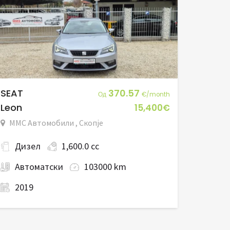
SEAT
370.57
Од
€/month
Leon
15,400€
ММС Автомобили , Скопје
Дизел
1,600.0 cc
Автоматски
103000 km
2019