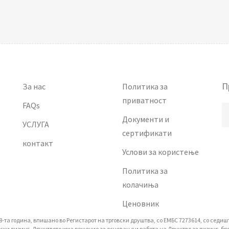
П
За нас
Политика за
приватност
FAQs
Документи и
УСЛУГА
сертификати
контакт
Услови за користење
Политика за
колачиња
Ценовник
а година, впишано вo Регистарот на трговски друштва, со ЕМБС 7273614, со седиште 
 лизинг. Друштвото има решение за основање и работа на Друштво за лизинг, број 