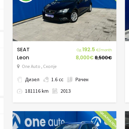
SEAT
192.5
Од
€/month
Leon
8,000€
8,500€
One Auto , Скопје
Дизел
1.6 cc
Рачен
181116 km
2013
СПЕЦИЈАЛНА ПОНУДА