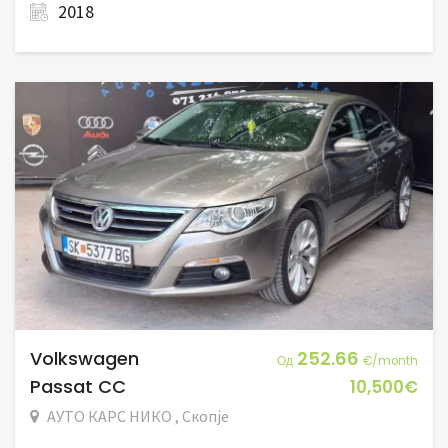
2018
Volkswagen
252.66
Од
€/month
Passat CC
10,500€
АУТО КАРС НИКО , Скопје