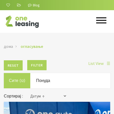
Blog
дома
огласување
List View
☰
FILTER
RESET
Сите
Понуда
(12)
Сортирај :