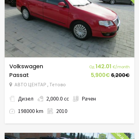
Volkswagen
142.01
Од
€/month
Passat
5,900€
6,200€
АВТО ЦЕНТАР , Тетово
Дизел
2,000.0 cc
Рачен
198000 km
2010