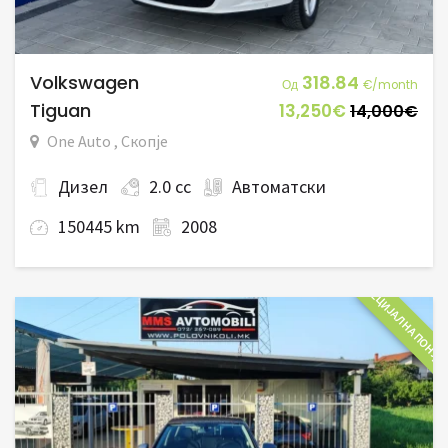
Volkswagen
318.84
Од
€/month
Tiguan
13,250€
14,000€
One Auto , Скопје
Дизел
2.0 cc
Автоматски
150445 km
2008
СПЕЦИЈАЛНА ПОНУД