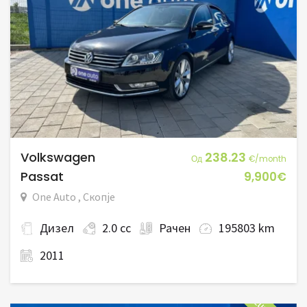
Volkswagen
238.23
Од
€/month
Passat
9,900€
One Auto , Скопје
Дизел
2.0 cc
Рачен
195803 km
2011