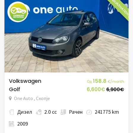
СПЕЦИЈАЛНА ПОНУД
Volkswagen
158.8
Од
€/month
Golf
6,600€
6,900€
One Auto , Скопје
Дизел
2.0 cc
Рачен
241775 km
2009