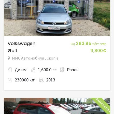
Volkswagen
283.95
Од
€/month
Golf
11,800€
ММС Автомобили , Скопје
Дизел
1,600.0 cc
Рачен
230000 km
2013
СПЕЦИЈАЛНА ПОНУД