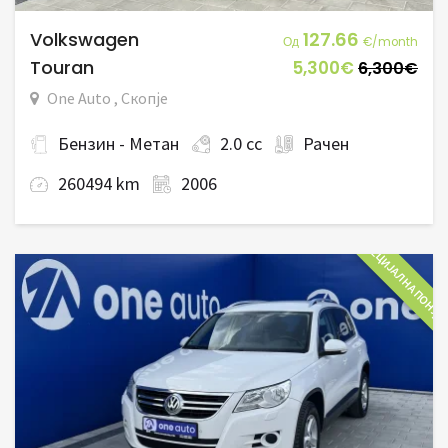
Volkswagen
127.66
Од
€/month
Touran
5,300€
6,300€
One Auto , Скопје
Бензин - Метан
2.0 cc
Рачен
260494 km
2006
СПЕЦИЈАЛНА ПОНУД