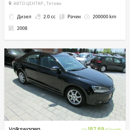
АВТО ЦЕНТАР , Тетово
Дизел
2.0 cc
Рачен
200000 km
2008
Volkswagen
187.69
Од
€/month