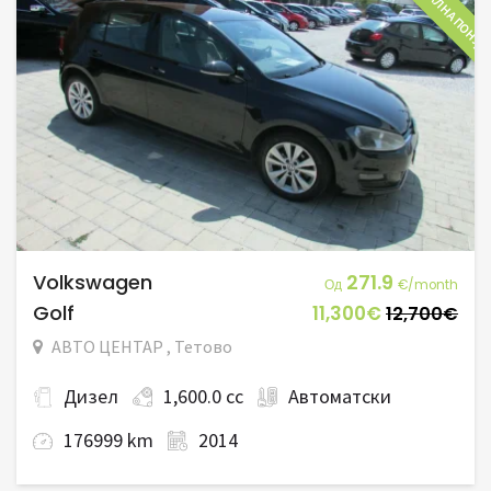
СПЕЦИЈАЛНА ПОНУД
Volkswagen
271.9
Од
€/month
Golf
11,300€
12,700€
АВТО ЦЕНТАР , Тетово
Дизел
1,600.0 cc
Автоматски
176999 km
2014