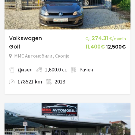
Volkswagen
274.31
Од
€/month
Golf
11,400€
12,500€
ММС Автомобили , Скопје
Дизел
1,600.0 cc
Рачен
178521 km
2013