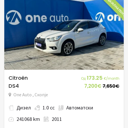
СПЕЦИЈАЛНА ПОНУД
Citroën
173.25
Од
€/month
DS4
7,200€
7,650€
One Auto , Скопје
Дизел
1.0 cc
Автоматски
241068 km
2011