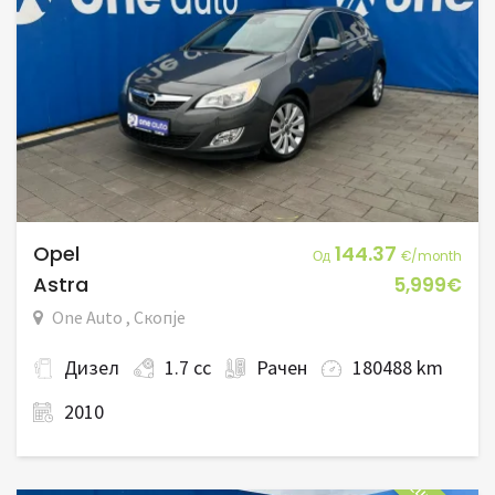
Opel
144.37
Од
€/month
Astra
5,999€
One Auto , Скопје
Дизел
1.7 cc
Рачен
180488 km
2010