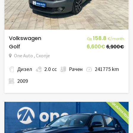
Volkswagen
158.8
Од
€/month
Golf
6,600€
6,900€
One Auto , Скопје
Дизел
2.0 cc
Рачен
241775 km
2009
СПЕЦИЈАЛНА ПОНУД