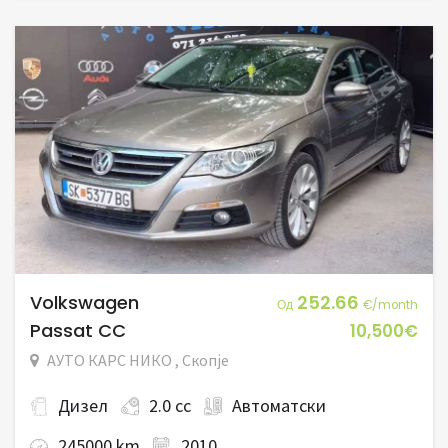
Volkswagen
252.66
Од
€/month
Passat CC
10,500€
АУТО КАРС НИКО , Скопје
Дизел
2.0 cc
Автоматски
245000 km
2010