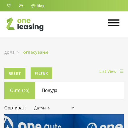
Blog
дома
огласување
List View
☰
FILTER
RESET
Сите
Понуда
(20)
Сортирај :