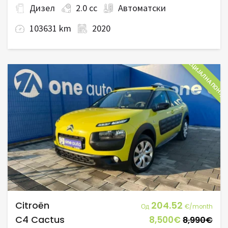
Дизел
2.0 cc
Автоматски
103631 km
2020
СПЕЦИЈАЛНА ПОНУД
Citroën
204.52
Од
€/month
C4 Cactus
8,500€
8,990€