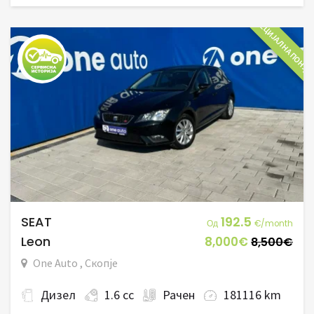
СПЕЦИЈАЛНА ПОНУД
SEAT
192.5
Од
€/month
Leon
8,000€
8,500€
One Auto , Скопје
Дизел
1.6 cc
Рачен
181116 km