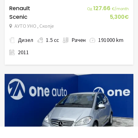
Renault
127.66
Од
€/month
Scenic
5,300€
АУТО УНО , Скопје
Дизел
1.5 cc
Рачен
191000 km
2011