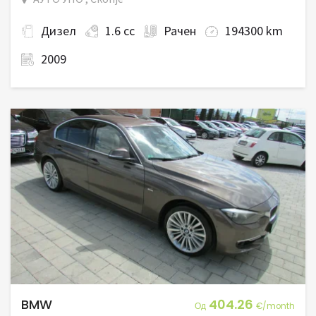
Дизел
1.6 cc
Рачен
194300 km
2009
BMW
404.26
Од
€/month