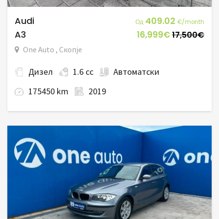
Audi
409.02
Од
€/month
A3
16,999€
17,500€
One Auto , Скопје
Дизел
1.6 cc
Автоматски
175450 km
2019