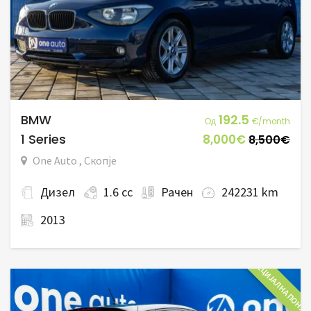
BMW
192.5
Од
€/month
1 Series
8,000€
8,500€
One Auto , Скопје
Дизел
1.6 cc
Рачен
242231 km
2013
СПЕЦИЈАЛНА ПОНУД