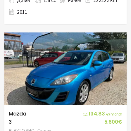
Дизел
1.6 cc
Рачен
222222 km
2011
Mazda
134.83
Од
€/month
3
5,600€
АУТО УНО , Скопје