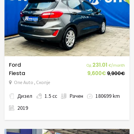
Ford
231.01
Од
€/month
Fiesta
9,600€
9,900€
One Auto , Скопје
Дизел
1.5 cc
Рачен
180699 km
2019