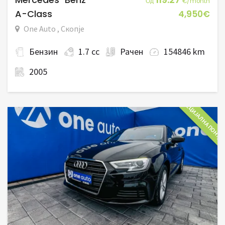
Од
€/month
A-Class
4,950€
One Auto , Скопје
Бензин
1.7 cc
Рачен
154846 km
2005
СПЕЦИЈАЛНА ПОНУД