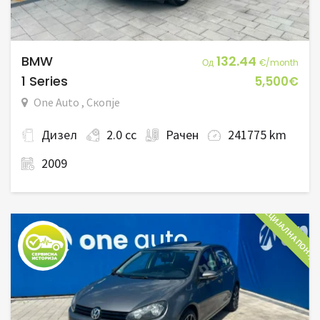
BMW
132.44
Од
€/month
1 Series
5,500€
One Auto , Скопје
Дизел
2.0 cc
Рачен
241775 km
2009
СПЕЦИЈАЛНА ПОНУД