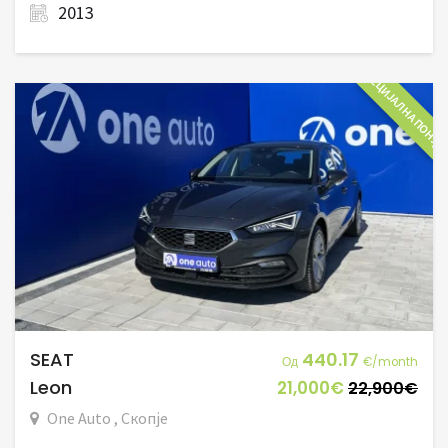
2013
СПЕЦИЈАЛНА ПОНУД
SEAT
440.17
Од
€/month
Leon
21,000€
22,900€
One Auto , Скопје