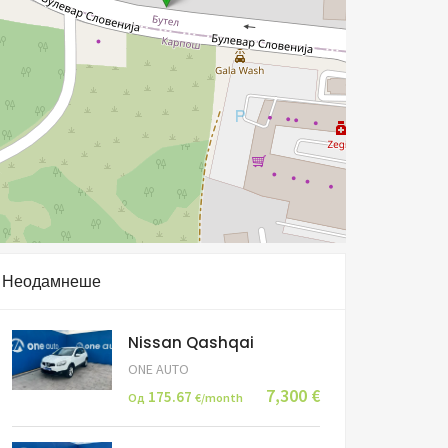
Неодамнеше
Nissan Qashqai
ONE AUTO
7,300 €
175.67
Од
€/month