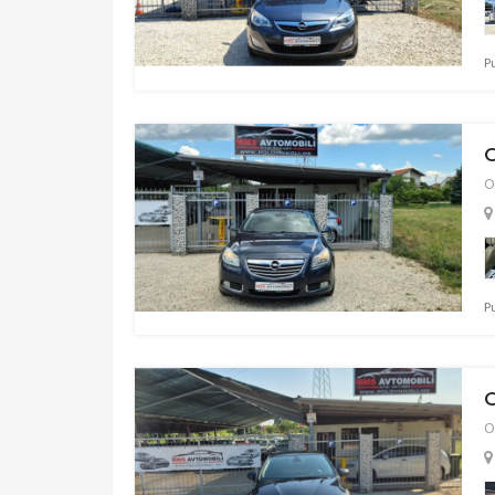
P
O
O
P
O
O