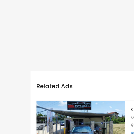
Related Ads
O
O