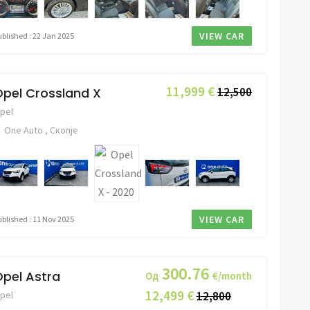
VIEW CAR
ublished : 22 Jan 2025
11,999 €
pel Crossland X
12,500
pel
One Auto , Скопје
VIEW CAR
ublished : 11 Nov 2025
300.76
pel Astra
Од
€/month
12,499 €
pel
12,800