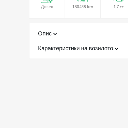
Дизел
180488 km
1.7 cc
Опис
Карактеристики на возилото