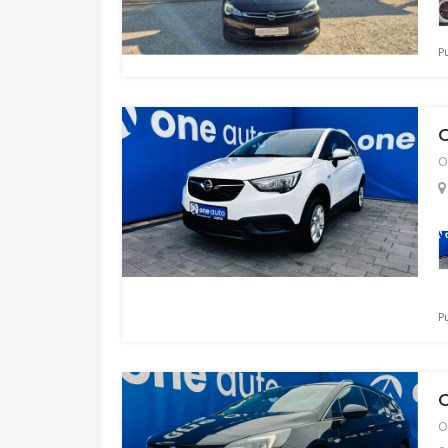
P
O
O
P
O
O