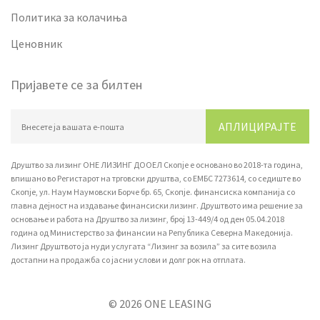
Политика за колачиња
Ценовник
Пријавете се за билтен
АПЛИЦИРАЈТЕ
Друштво за лизинг ОНЕ ЛИЗИНГ ДООЕЛ Скопје е основано во 2018-та година,
впишано вo Регистарот на трговски друштва, со ЕМБС 7273614, со седиште во
Скопје, ул. Наум Наумовски Борче бр. 65, Скопје. финансиска компанија со
главна дејност на издавање финансиски лизинг. Друштвото има решение за
основање и работа на Друштво за лизинг, број 13-449/4 од ден 05.04.2018
година од Министерство за финансии на Република Северна Македонија.
Лизинг Друштвото ја нуди услугата “Лизинг за возила” за сите возила
достапни на продажба со јасни услови и долг рок на отплата.
© 2026 ONE LEASING