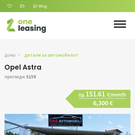
Blog
дома
детали за автомобилот
Opel Astra
прегледи:
5159
151.61
€/month
Од
6,300 €