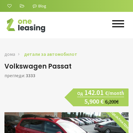
Blog
дома
детали за автомобилот
Volkswagen Passat
прегледи:
3333
142.01
€/month
Од
5,900 €
6,200€
СПЕЦИЈАЛНА ПОНУД