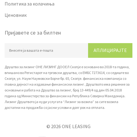
Политика за колачиња
Ценовник
Пријавете се за билтен
АПЛИЦИРАЈТЕ
Друштво за лизинг ОНЕ ЛИЗИНГ ДООЕЛ Скопје е основано во 2018-та година,
впишано вo Регистарот на трговски друштва, со ЕМБС 7273614, со седиште во
Скопје, ул. Наум Наумовски Борче бр. 65, Скопје. финансиска компанија со
главна дејност на издавање финансиски лизинг. Друштвото има решение за
основање и работа на Друштво за лизинг, број 13-449/4 од ден 05.04.2018
година од Министерство за финансии на Република Северна Македонија.
Лизинг Друштвото ја нуди услугата “Лизинг за возила” за сите возила
достапни на продажба со јасни услови и долг рок на отплата.
© 2026 ONE LEASING