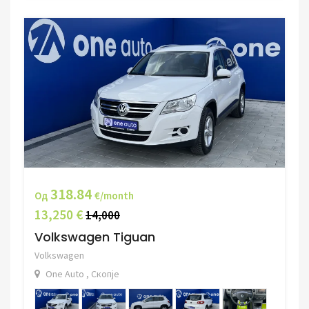
318.84
Од
€/month
13,250 €
14,000
Volkswagen Tiguan
Volkswagen
One Auto , Скопје