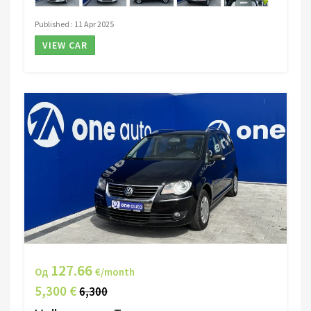
Published : 11 Apr 2025
VIEW CAR
127.66
Од
€/month
5,300 €
6,300