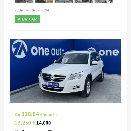
Published : 16 Dec 2024
VIEW CAR
318.84
Од
€/month
13,250 €
14,000