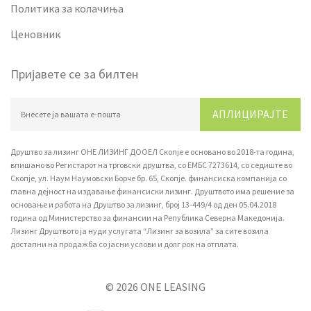
Политика за колачиња
Ценовник
Пријавете се за билтен
АПЛИЦИРАЈТЕ
Друштво за лизинг ОНЕ ЛИЗИНГ ДООЕЛ Скопје е основано во 2018-та година,
впишано вo Регистарот на трговски друштва, со ЕМБС 7273614, со седиште во
Скопје, ул. Наум Наумовски Борче бр. 65, Скопје. финансиска компанија со
главна дејност на издавање финансиски лизинг. Друштвото има решение за
основање и работа на Друштво за лизинг, број 13-449/4 од ден 05.04.2018
година од Министерство за финансии на Република Северна Македонија.
Лизинг Друштвото ја нуди услугата “Лизинг за возила” за сите возила
достапни на продажба со јасни услови и долг рок на отплата.
© 2026 ONE LEASING