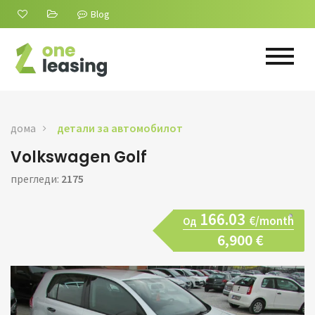
Blog
дома
детали за автомобилот
Volkswagen Golf
прегледи:
2175
166.03
€/month
Од
6,900 €