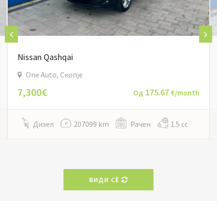
Nissan Qashqai
One Auto, Скопје
7,300€
175.67
Од
€/month
Дизел
207099 km
Рачен
1.5 cc
ВИДИ СÈ