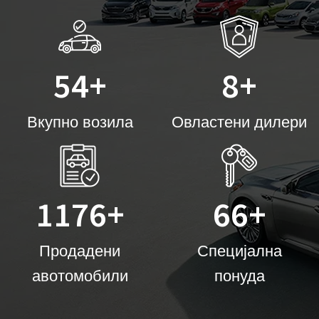
54
+
8
+
Вкупно возила
Овластени дилери
1176
+
66
+
Продадени
Специјална
авотомобили
понуда