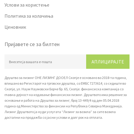
Услови за користење
Политика за колачиња
Ценовник
Пријавете се за билтен
АПЛИЦИРАЈТЕ
Друштво за лизинг ОНЕ ЛИЗИНГ ДООЕЛ Скопје е основано во 2018-та година,
впишано вo Регистарот на трговски друштва, со ЕМБС 7273614, со седиште во
Скопје, ул. Наум Наумовски Борче бр. 65, Скопје. финансиска компанија со
главна дејност на издавање финансиски лизинг. Друштвото има решение за
основање и работа на Друштво за лизинг, број 13-449/4 од ден 05.04.2018
година од Министерство за финансии на Република Северна Македонија.
Лизинг Друштвото ја нуди услугата “Лизинг за возила” за сите возила
достапни на продажба со јасни услови и долг рок на отплата.