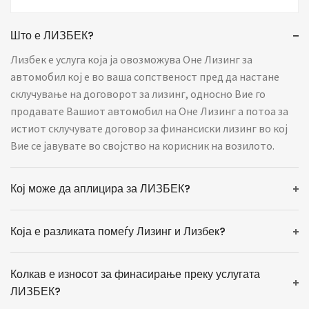
Што е ЛИЗБЕК?
Лизбек е услуга која ја овозможува Оне Лизинг за
автомобил кој е во ваша сопственост пред да настане
склучување на договорот за лизинг, односно Вие го
продавате Вашиот автомобил на Оне Лизинг а потоа за
истиот склучувате договор за финансиски лизинг во кој
Вие се јавувате во својство на корисник на возилото.
Кој може да аплицира за ЛИЗБЕК?
Која е разликата помеѓу Лизинг и Лизбек?
Колкав е износот за финасирање преку услугата
ЛИЗБЕК?