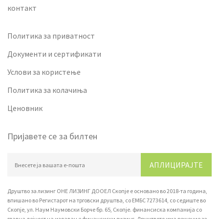
контакт
Политика за приватност
Документи и сертификати
Услови за користење
Политика за колачиња
Ценовник
Пријавете се за билтен
АПЛИЦИРАЈТЕ
Друштво за лизинг ОНЕ ЛИЗИНГ ДООЕЛ Скопје е основано во 2018-та година,
впишано вo Регистарот на трговски друштва, со ЕМБС 7273614, со седиште во
Скопје, ул. Наум Наумовски Борче бр. 65, Скопје. финансиска компанија со
главна дејност на издавање финансиски лизинг. Друштвото има решение за