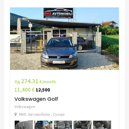
274.31
Од
€/month
11,400 €
12,500
Volkswagen Golf
Volkswagen
ММС Автомобили , Скопје