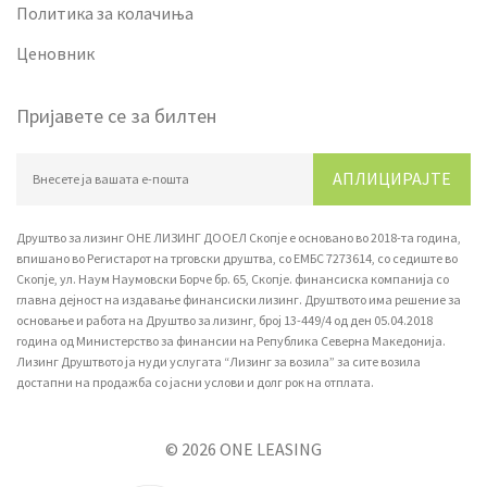
Политика за колачиња
Ценовник
Пријавете се за билтен
АПЛИЦИРАЈТЕ
Друштво за лизинг ОНЕ ЛИЗИНГ ДООЕЛ Скопје е основано во 2018-та година,
впишано вo Регистарот на трговски друштва, со ЕМБС 7273614, со седиште во
Скопје, ул. Наум Наумовски Борче бр. 65, Скопје. финансиска компанија со
главна дејност на издавање финансиски лизинг. Друштвото има решение за
основање и работа на Друштво за лизинг, број 13-449/4 од ден 05.04.2018
година од Министерство за финансии на Република Северна Македонија.
Лизинг Друштвото ја нуди услугата “Лизинг за возила” за сите возила
достапни на продажба со јасни услови и долг рок на отплата.
© 2026 ONE LEASING