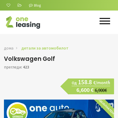
Blog
дома
детали за автомобилот
Volkswagen Golf
прегледи:
423
158.8
€/month
Од
6,600 €
6,900€
СПЕЦИЈАЛНА ПОНУД