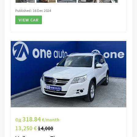
Published : 16 Dec 2024
VIEW CAR
318.84
Од
€/month
13,250 €
14,000