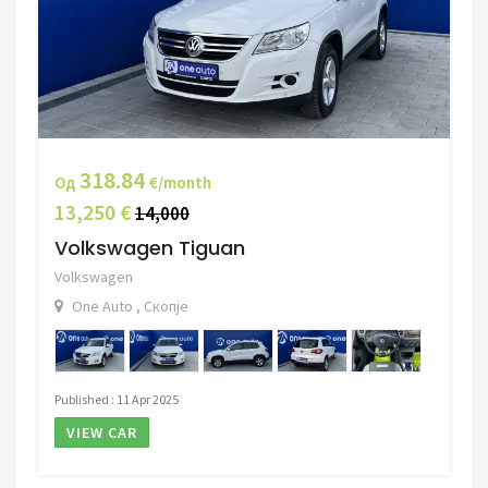
318.84
Од
€/month
13,250 €
14,000
Volkswagen Tiguan
Volkswagen
One Auto , Скопје
Published : 11 Apr 2025
VIEW CAR