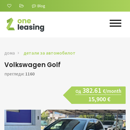
Blog
дома
детали за автомобилот
Volkswagen Golf
прегледи:
1160
382.61
€/month
Од
15,900 €