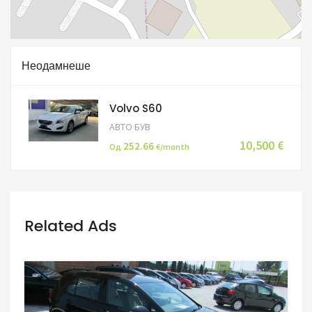
Неодамнеше
Volvo S60
АВТО БУВ
10,500 €
252.66
Од
€/month
Related Ads