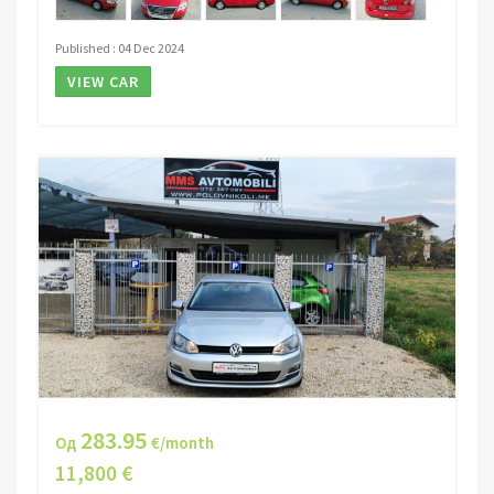
Published : 04 Dec 2024
VIEW CAR
283.95
Од
€/month
11,800 €