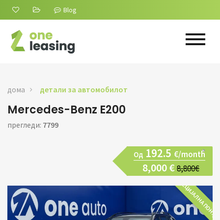
Blog
дома
детали за автомобилот
Mercedes-Benz E200
прегледи:
7799
192.5
€/month
Од
8,000 €
8,800€
СПЕЦИЈАЛНА ПОНУД