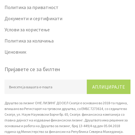
Политика за приватност
Документи и сертификати
Услови за користење
Политика за колачиња
Ценовник
Пријавете се за билтен
АПЛИЦИРАЈТЕ
Друштво за лизинг ОНЕ ЛИЗИНГ ДООЕЛ Скопје е основано во 2018-та година,
впишано вo Регистарот на трговски друштва, со ЕМБС 7273614, со седиште во
Скопје, ул. Наум Наумовски Борче бр. 65, Скопје. финансиска компанија со
главна дејност на издавање финансиски лизинг. Друштвото има решение за
основање и работа на Друштво за лизинг, број 13-449/4 од ден 05.04.2018
година од Министерство за финансии на Република Северна Македонија.