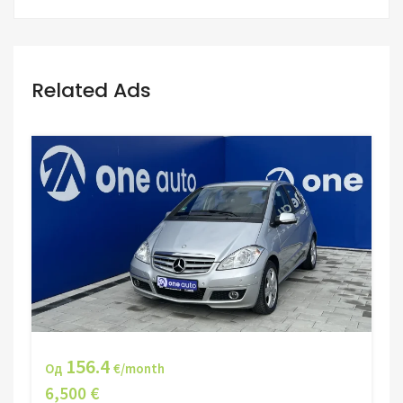
Related Ads
156.4
Од
€/month
6,500 €