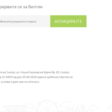
ријавете се за билтен
АПЛИЦИРАЈТЕ
во Скопје, ул. Наум Наумовски Борче бр. 65, Скопје.
13-449/4 од ден 05.04.2018 година од Министерство за
услови и долг рок на отплата.