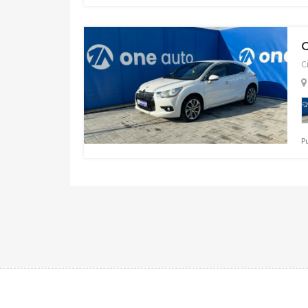
C
C
P