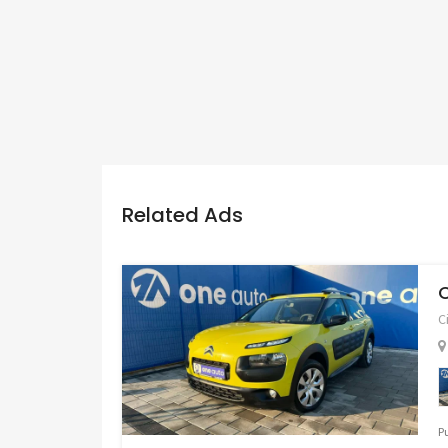
Related Ads
C
C
P