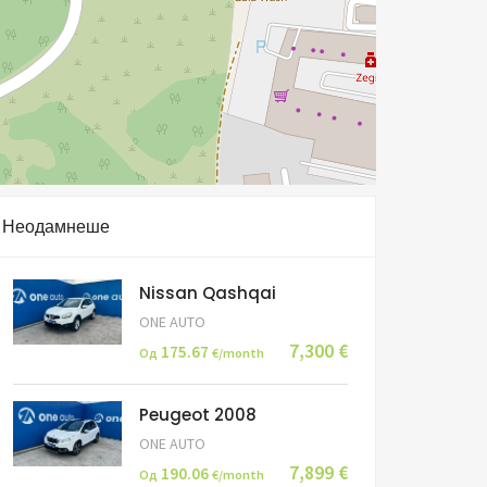
Неодамнеше
Nissan Qashqai
ONE AUTO
7,300 €
175.67
Од
€/month
Peugeot 2008
ONE AUTO
7,899 €
190.06
Од
€/month