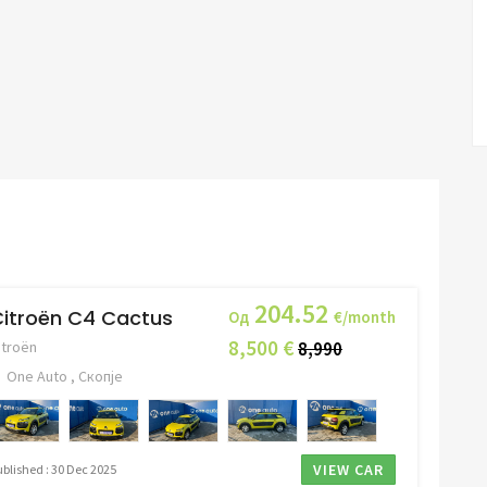
204.52
itroën C4 Cactus
Од
€/month
8,500 €
itroën
8,990
One Auto , Скопје
VIEW CAR
ublished : 30 Dec 2025