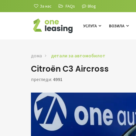
За нас
FAQs
Blog
УСЛУГА
ВОЗИЛА
дома
детали за автомобилот
Citroën C3 Aircross
прегледи:
4991