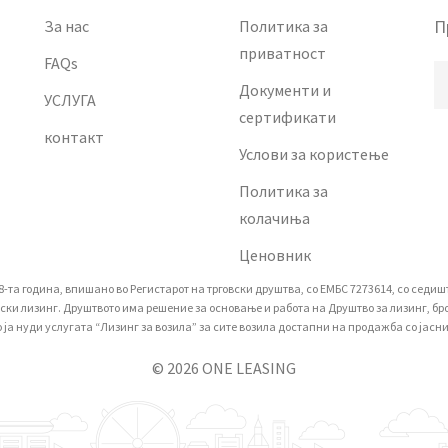
П
За нас
Политика за
приватност
FAQs
Документи и
УСЛУГА
сертификати
контакт
Услови за користење
Политика за
колачиња
Ценовник
а година, впишано вo Регистарот на трговски друштва, со ЕМБС 7273614, со седиште 
 лизинг. Друштвото има решение за основање и работа на Друштво за лизинг, број 
 нуди услугата “Лизинг за возила” за сите возила достапни на продажба со јасни 
© 2026 ONE LEASING