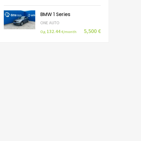
BMW 1 Series
ONE AUTO
5,500 €
132.44
Од
€/month