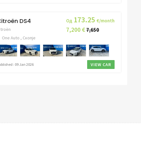
173.25
itroën DS4
Од
€/month
7,200 €
itroën
7,650
One Auto , Скопје
VIEW CAR
ublished : 09 Jan 2026