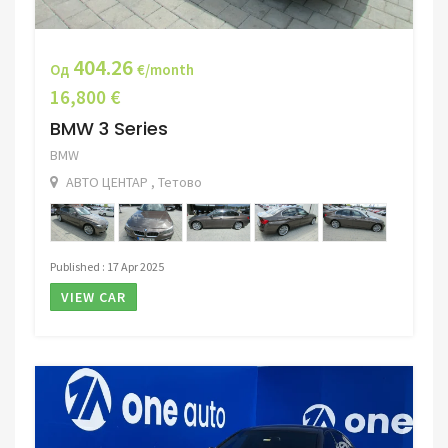
404.26
Од
€/month
16,800 €
BMW 3 Series
BMW
АВТО ЦЕНТАР , Тетово
Published : 17 Apr 2025
VIEW CAR