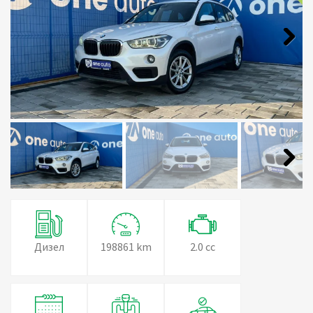
Next
Next
Дизел
198861 km
2.0 cc