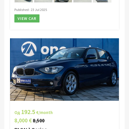
Published : 23 Jul 2025
VIEW CAR
192.5
Од
€/month
8,000 €
8,500