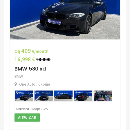
409
Од
€/month
16,998 €
18,000
BMW 530 xd
BMW
One Auto , Скопје
Published : 30 Apr 2025
VIEW CAR