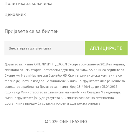
Политика за колачиња
Ценовник
Пријавете се за билтен
АПЛИЦИРАЈТЕ
Друштво за лизинг ОНЕ ЛИЗИНГ ДООЕЛ Скопје е основано во 2018-та година,
впишано вo Регистарот на трговски друштва, со ЕМБС 7273614, со седиште во
Скопје, ул. Наум Наумовски Борче бр. 65, Скопје. финансиска компанија со
главна дејност на издавање финансиски лизинг. Друштвото има решение за
основање и работа на Друштво за лизинг, број 13-449/4 од ден 05.04.2018
година од Министерство за финансии на Република Северна Македонија.
Лизинг Друштвото ја нуди услугата “Лизинг за возила” за сите возила
достапни на продажба со јасни услови и долг рок на отплата.
© 2026 ONE LEASING