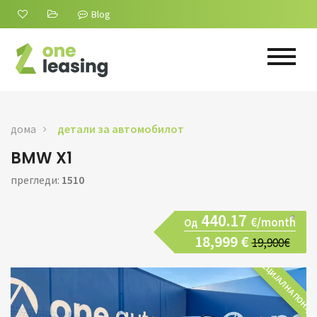
Blog
дома
детали за автомобилот
BMW X1
прегледи:
1510
440.17
€/month
Од
18,999 €
19,900€
СПЕЦИЈАЛНА ПОНУД