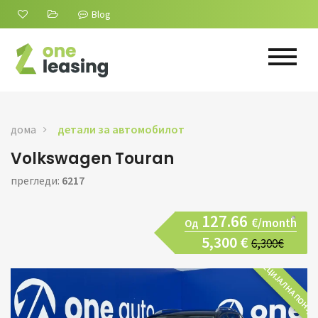
Blog
дома
детали за автомобилот
Volkswagen Touran
прегледи:
6217
127.66
€/month
Од
5,300 €
6,300€
СПЕЦИЈАЛНА ПОНУД