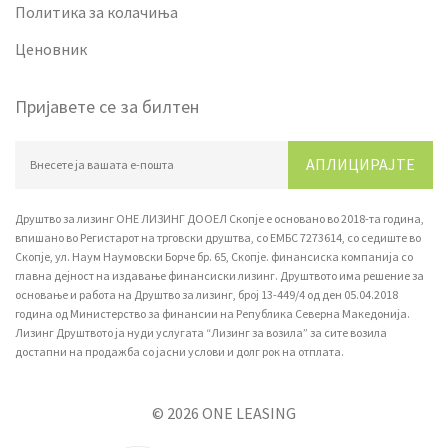
Политика за колачиња
Ценовник
Пријавете се за билтен
АПЛИЦИРАЈТЕ
Друштво за лизинг ОНЕ ЛИЗИНГ ДООЕЛ Скопје е основано во 2018-та година,
впишано вo Регистарот на трговски друштва, со ЕМБС 7273614, со седиште во
Скопје, ул. Наум Наумовски Борче бр. 65, Скопје. финансиска компанија со
главна дејност на издавање финансиски лизинг. Друштвото има решение за
основање и работа на Друштво за лизинг, број 13-449/4 од ден 05.04.2018
година од Министерство за финансии на Република Северна Македонија.
Лизинг Друштвото ја нуди услугата “Лизинг за возила” за сите возила
достапни на продажба со јасни услови и долг рок на отплата.
© 2026 ONE LEASING