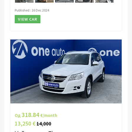
Published : 16 Dec 2024
VIEW CAR
318.84
Од
€/month
13,250 €
14,000