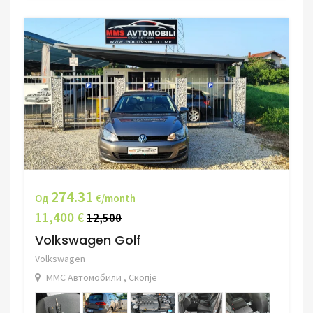
274.31
Од
€/month
11,400 €
12,500
Volkswagen Golf
Volkswagen
ММС Автомобили , Скопје