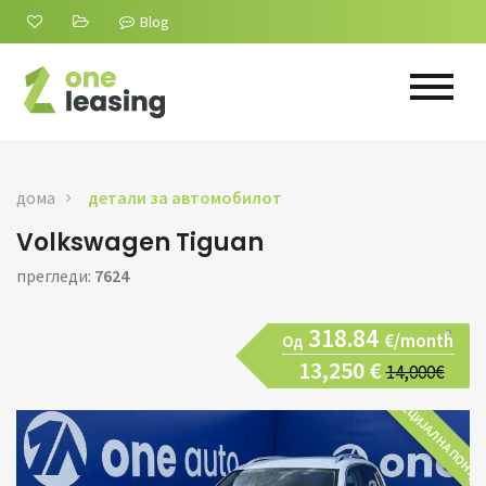
Blog
дома
детали за автомобилот
Volkswagen Tiguan
прегледи:
7624
318.84
€/month
Од
13,250 €
14,000€
СПЕЦИЈАЛНА ПОНУД