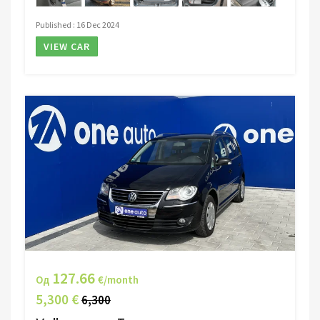
Published : 16 Dec 2024
VIEW CAR
127.66
Од
€/month
5,300 €
6,300