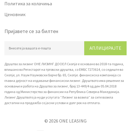
Политика за колачиња
Ценовник
Пријавете се за билтен
АПЛИЦИРАЈТЕ
Друштво за лизинг ОНЕ ЛИЗИНГ ДООЕЛ Скопје е основано во 2018-та година,
впишано вo Регистарот на трговски друштва, со ЕМБС 7273614, со седиште во
Скопје, ул. Наум Наумовски Борче бр. 65, Скопје. финансиска компанија со
главна дејност на издавање финансиски лизинг. Друштвото има решение за
основање и работа на Друштво за лизинг, број 13-449/4 од ден 05.04.2018
година од Министерство за финансии на Република Северна Македонија.
Лизинг Друштвото ја нуди услугата “Лизинг за возила” за сите возила
достапни на продажба со јасни услови и долг рок на отплата.
© 2026 ONE LEASING