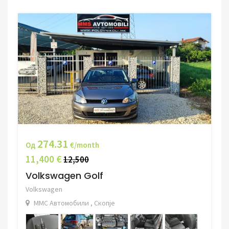
274.31
Од
€/month
11,400 €
12,500
Volkswagen Golf
Volkswagen
ММС Автомобили , Скопје