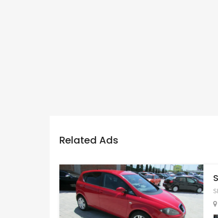
Related Ads
S
S