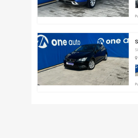
P
S
S
P