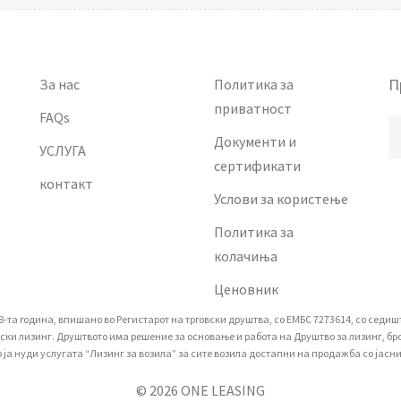
П
За нас
Политика за
приватност
FAQs
Документи и
УСЛУГА
сертификати
контакт
Услови за користење
Политика за
колачиња
Ценовник
а година, впишано вo Регистарот на трговски друштва, со ЕМБС 7273614, со седиште 
 лизинг. Друштвото има решение за основање и работа на Друштво за лизинг, број 
 нуди услугата “Лизинг за возила” за сите возила достапни на продажба со јасни 
© 2026 ONE LEASING