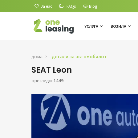
За нас
FAQs
Blog
УСЛУГА
ВОЗИЛА
дома
детали за автомобилот
SEAT Leon
прегледи:
1449