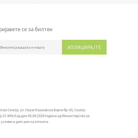
ријавете се за билтен
АПЛИЦИРАЈТЕ
во Скопје, ул. Наум Наумовски Борче бр. 65, Скопје.
13-449/4 од ден 05.04.2018 година од Министерство за
услови и долг рок на отплата.