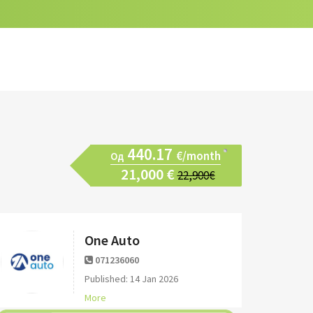
440.17
€/month
Од
21,000 €
22,900€
One Auto
071236060
Published: 14 Jan 2026
More