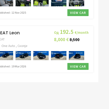
VIEW CAR
ublished : 12 Nov 2025
192.5
EAT Leon
Од
€/month
8,000 €
EAT
8,500
One Auto , Скопје
VIEW CAR
ublished : 19 Mar 2026