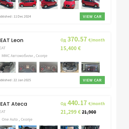
VIEW CAR
ublished : 11 Dec 2024
370.57
EAT Leon
Од
€/month
15,400 €
EAT
ММС Автомобили , Скопје
VIEW CAR
ublished : 22 Jan 2025
440.17
SEAT Ateca
Од
€/month
21,299 €
EAT
21,900
One Auto , Скопје