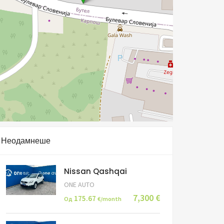
Неодамнеше
Nissan Qashqai
ONE AUTO
7,300 €
175.67
Од
€/month