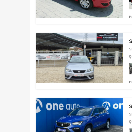
P
S
S
P
S