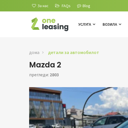
За нас
FAQs
Blog
УСЛУГА
ВОЗИЛА
дома
детали за автомобилот
Mazda 2
прегледи:
2803