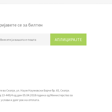
ријавете се за билтен
АПЛИЦИРАЈТЕ
во Скопје, ул. Наум Наумовски Борче бр. 65, Скопје.
13-449/4 од ден 05.04.2018 година од Министерство за
услови и долг рок на отплата.