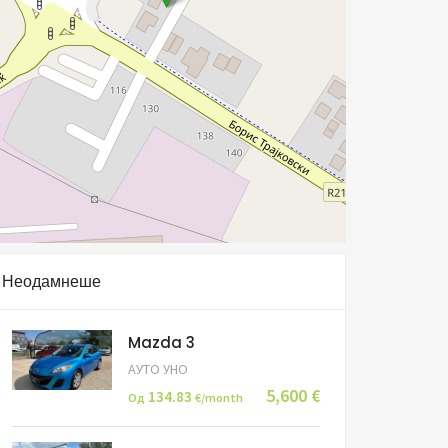
Неодамнеше
Mazda 3
АУТО УНО
5,600 €
134.83
Од
€/month