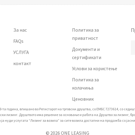
П
За нас
Политика за
приватност
FAQs
Документи и
УСЛУГА
сертификати
контакт
Услови за користење
Политика за
колачиња
Ценовник
а година, впишано вo Регистарот на трговски друштва, со ЕМБС 7273614, со седиште 
 лизинг. Друштвото има решение за основање и работа на Друштво за лизинг, број 
 нуди услугата “Лизинг за возила” за сите возила достапни на продажба со јасни 
© 2026 ONE LEASING