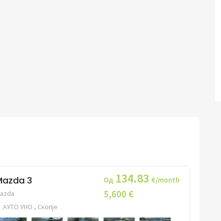
134.83
Mazda 3
Од
€/month
5,600 €
azda
АУТО УНО , Скопје