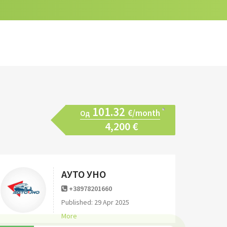
101.32
€/month
Од
4,200 €
АУТО УНО
+38978201660
Published: 29 Apr 2025
More