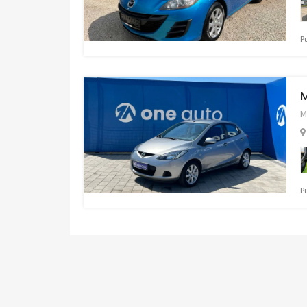
Pu
M
P