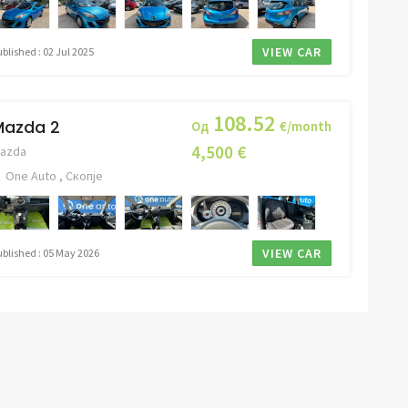
VIEW CAR
blished : 02 Jul 2025
108.52
Mazda 2
Од
€/month
4,500 €
azda
One Auto , Скопје
VIEW CAR
ublished : 05 May 2026