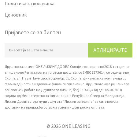
Политика за колачиња
Ценовник
Пријавете се за билтен
АПЛИЦИРАЈТЕ
Друштво за лизинг ОНЕ ЛИЗИНГ ДООЕЛ Скопје е основано во 2018-та година,
впишано вo Регистарот на трговски друштва, со ЕМБС 7273614, со седиште во
Скопје, ул. Наум Наумовски Борче бр. 65, Скопје. финансиска компанија со
главна дејност на издавање финансиски лизинг. Друштвото има решение за
основање и работа на Друштво за лизинг, број 13-449/4 од ден 05.04.2018
година од Министерство за финансии на Република Северна Македонија.
Лизинг Друштвото ја нуди услугата “Лизинг за возила” за сите возила
достапни на продажба со јасни услови и долг рок на отплата.
© 2026 ONE LEASING