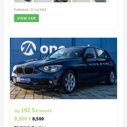
Published : 23 Jul 2025
VIEW CAR
192.5
Од
€/month
8,000 €
8,500