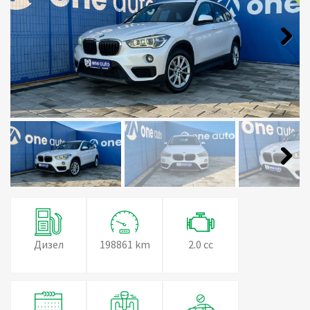
Next
Next
Дизел
198861 km
2.0 cc