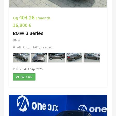
404.26
Од
€/month
16,800 €
BMW 3 Series
BMW
АВТО ЦЕНТАР , Тетово
Published : 17 Apr 2025
VIEW CAR