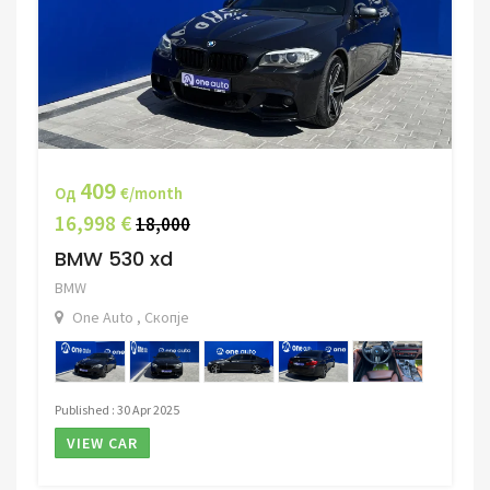
409
Од
€/month
16,998 €
18,000
BMW 530 xd
BMW
One Auto , Скопје
Published : 30 Apr 2025
VIEW CAR