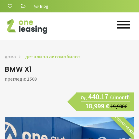
Blog
дома
детали за автомобилот
BMW X1
прегледи:
1503
440.17
€/month
Од
18,999 €
19,900€
СПЕЦИЈАЛНА ПОНУД