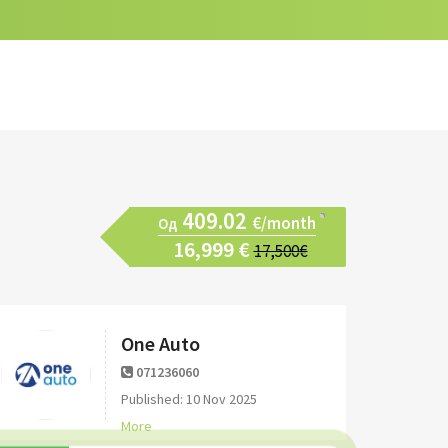
409.02
€/month
Од
16,999 €
17,500€
One Auto
071236060
Published: 10 Nov 2025
More