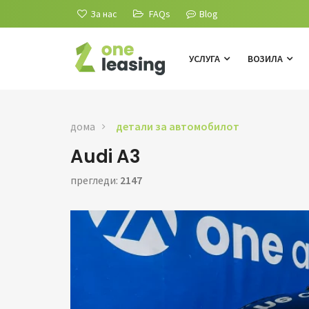
За нас
FAQs
Blog
УСЛУГА
ВОЗИЛА
дома
детали за автомобилот
Audi A3
прегледи:
2147