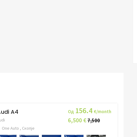
156.4
udi A4
Од
€/month
6,500 €
udi
7,500
One Auto , Скопје