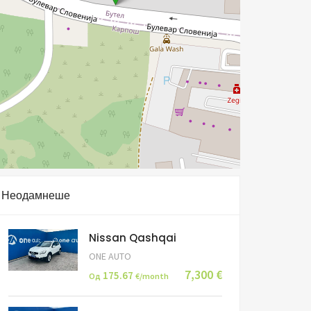
Неодамнеше
Nissan Qashqai
ONE AUTO
7,300 €
175.67
Од
€/month